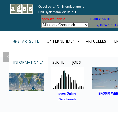
Gesellschaft für Energieplanung
und Systemanalyse m. b. H.
ages Wetterinfo
08.08.2026 00:50
12 °C, 1024 hPa, D
STARTSEITE
UNTERNEHMEN
AKTUELLES
E
‹
INFORMATIONEN
SUCHE
JOBS
ages Online
EKOMM-WE
Benchmark